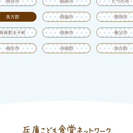
西宮市
姫路市
たつの市
美方郡
西脇市
豊岡市
揖保郡太子町
朝来市
養父市
相生市
赤穂郡
加古郡