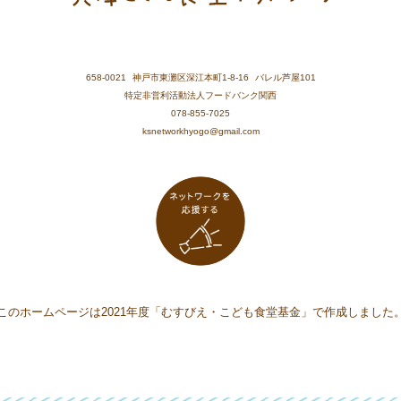
658-0021
神戸市東灘区深江本町1-8-16
バレル芦屋101
特定非営利活動法人フードバンク関西
078-855-7025
ksnetworkhyogo@gmail.com
このホームページは2021年度「むすびえ・こども食堂基金」で作成しました