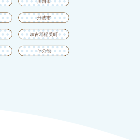
川西市
丹波市
加古郡稲美町
その他