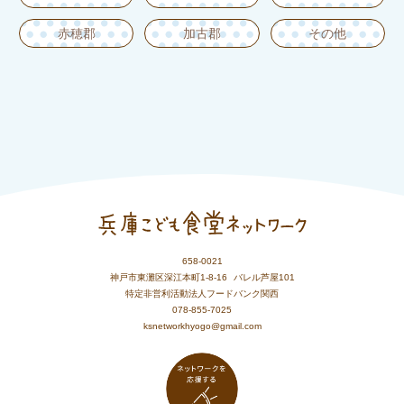
赤穂郡
加古郡
その他
658-0021
神戸市東灘区深江本町1-8-16
バレル芦屋101
特定非営利活動法人フードバンク関西
078-855-7025
ksnetworkhyogo@gmail.com