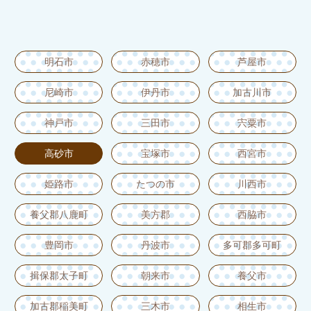
明石市
赤穂市
芦屋市
尼崎市
伊丹市
加古川市
神戸市
三田市
宍粟市
高砂市
宝塚市
西宮市
姫路市
たつの市
川西市
養父郡八鹿町
美方郡
西脇市
豊岡市
丹波市
多可郡多可町
揖保郡太子町
朝来市
養父市
加古郡稲美町
三木市
相生市