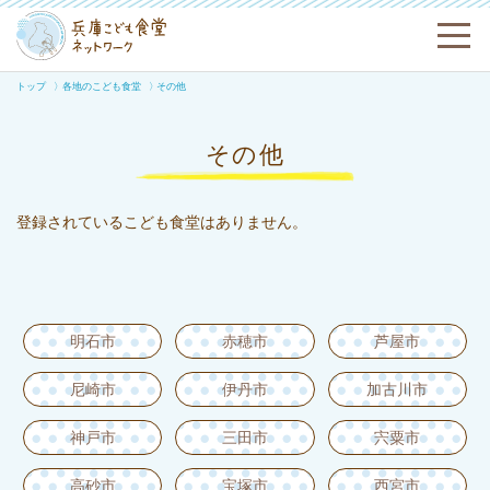
トップ
各地のこども食堂
その他
その他
登録されているこども食堂はありません。
明石市
赤穂市
芦屋市
尼崎市
伊丹市
加古川市
神戸市
三田市
宍粟市
高砂市
宝塚市
西宮市