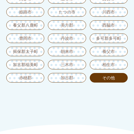
姫路市
たつの市
川西市
養父郡八鹿町
美方郡
西脇市
豊岡市
丹波市
多可郡多可町
揖保郡太子町
朝来市
養父市
加古郡稲美町
三木市
相生市
赤穂郡
加古郡
その他